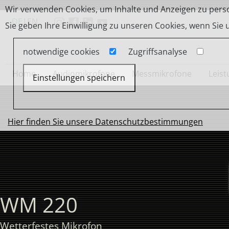
Wir verwenden Cookies, um Inhalte und Anzeigen zu person
DE
|
EN
Sie geben Ihre Einwilligung zu unseren Cookies, wenn Sie
notwendige cookies
Zugriffsanalyse
Home
Audiomikrofone
Messmikrofone
Leis
Einstellungen speichern
Hier finden Sie unsere Datenschutzbestimmungen
WM 220
Wetterfestes Mikrofon