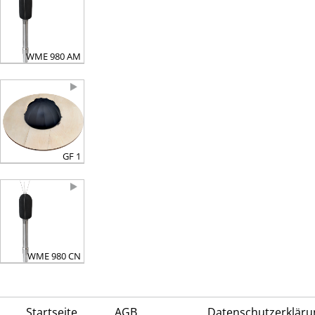
WME 980 AM
GF 1
WME 980 CN
Startseite
AGB
Datenschutzerkläru